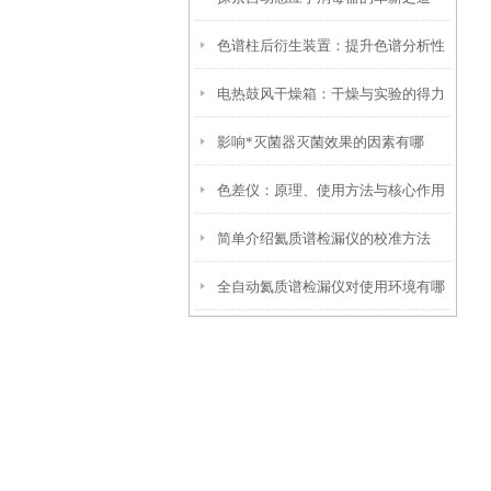
色谱柱后衍生装置：提升色谱分析性
电热鼓风干燥箱：干燥与实验的得力
能的关键技术
影响*灭菌器灭菌效果的因素有哪
伙伴
色差仪：原理、使用方法与核心作用
些？
简单介绍氦质谱检漏仪的校准方法
解析
全自动氦质谱检漏仪对使用环境有哪
些要求？