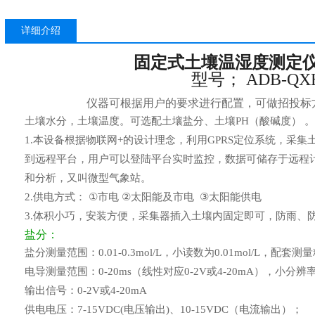
详细介绍
固定式土壤温湿度测定仪
型号； ADB-QX
仪器可根据用户的要求进行配置，可做招投标
土壤水分，土壤温度。可选配土壤盐分、土壤
PH
（
酸碱度
）
。
1.
本设备根据物联网
+
的设计理念，利用
GPRS
定位系统，采集
到远程平台，用户可以登陆平台实时监控，数据可储存于远程
和分析，又叫微型气象站。
2.
供电方式：
①
市电
②
太阳能及市电
③
太阳能供电
3.
体积小巧，安装方便，采集器插入土壤内固定即可，防雨、
盐分：
盐分测量范围：
0.01-0.3mol/L
，
小读数为
0.01mol/L
，配套测量
电导测量范围：
0-20ms
（线性对应
0-2V
或
4-20mA
），小分辨
输出信号：
0-2V
或
4-20mA
供电电压：
7-15VDC(
电压输出
)
、
10-15VDC
（电流输出）；