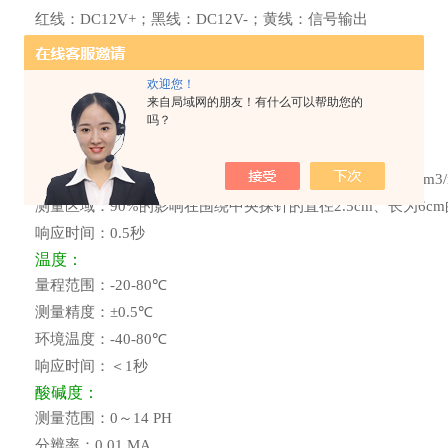
红线：
DC12V+
；黑线：
DC12V-
；黄线：信号输出
工作环境：
-10-60℃
，
90%RH
；
仪器所配探针材料：不锈钢，全密封，防水，防腐
欢迎您！
电缆长度：标准长度
2.5m
长度
100m
来自局域网的朋友！有什么可以帮助您的
吗？
水分：
量
程：
0
～
100%
（
m3/m3
）
测量精度：
0
～
50%
（
m3/m3
）范围内为
±2%
，
50
～
100%
（
m3
测量区域：
90%
的影响在围绕中央探针的直径
2.5cm
、长为
6cm
响应时间：
0.5
秒
温度：
量程范围：
-20-80℃
测量精度：
±0.5℃
环境温度：
-40-80℃
响应时间：＜
1
秒
酸碱度：
测量范围：
0
～
14 PH
分辨率：
0.01 MA