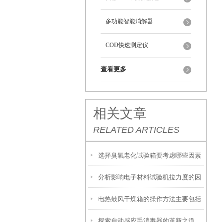
多功能智能消解器
COD快速测定仪
查看更多
相关文章
RELATED ARTICLES
选择臭氧老化试验箱要考虑哪些因素
分析影响电子材料试验机拉力度的因
电热鼓风干燥箱的操作方法主要包括
素
探索自动感应手消毒器的革新之道
以下几个方面