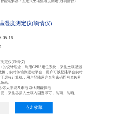
能智能消解器
>固定式土壤温湿度测定仪(墒情仪)
温湿度测定仪(墒情仪)
05-16
9
测定仪(墒情仪)
+的设计理念，利用GPRS定位系统，采集土壤温湿
数据，实时传输到远程平台，用户可以登陆平台实时
存于远程计算机，用户登陆用户名和密码即可查阅和
气象站。
电 ②太阳能及市电 ③太阳能供电
方便，采集器插入土壤内固定即可，防雨、防晒。
点击收藏