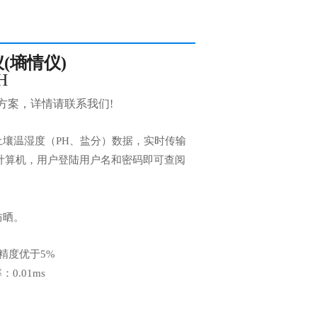
(墒情仪)
H
方案，详情请联系我们
!
土壤温湿度（
PH
、盐分）数据，实时传输
计算机，用户登陆用户名和密码即可查阅
防晒。
精度优于
5%
率：
0.01ms