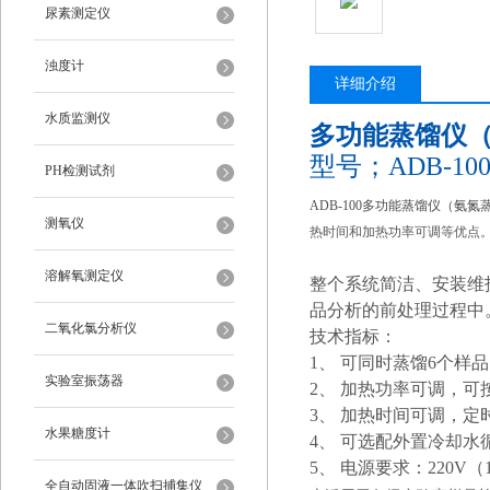
尿素测定仪
浊度计
详细介绍
水质监测仪
多功能蒸馏仪
型号；ADB-10
PH检测试剂
ADB-100多功能蒸馏仪（
测氧仪
热时间和加热功率可调等优点
溶解氧测定仪
整个系统简洁、安装维
品分析
的前处理过程中
二氧化氯分析仪
技术指标：
1、 可同时蒸馏6个样
实验室振荡器
2、 加热功率可调，可
3、 加热时间可调，定
水果糖度计
4、 可选配外置冷却水
5、 电源要求：220V（
全自动固液一体吹扫捕集仪