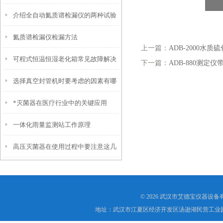
介绍全自动氦质谱检漏仪的两种试验
哪些
氦质谱检漏仪检漏方法
方法
上一篇：
ADB-2000水
可程式恒温恒湿老化箱常见故障解决
下一篇：
ADB-880测定
选择真空封管机时要考虑的因素有哪
方法有哪些
*灭菌器在医疗行业中的关键应用
些
一体化雨量监测站工作原理
高压灭菌器在使用过程中要注意这几
点事项
© 2026 武汉市艾德宝仪器设
地址：武汉市江夏区经济开发区汤逊湖民营工业