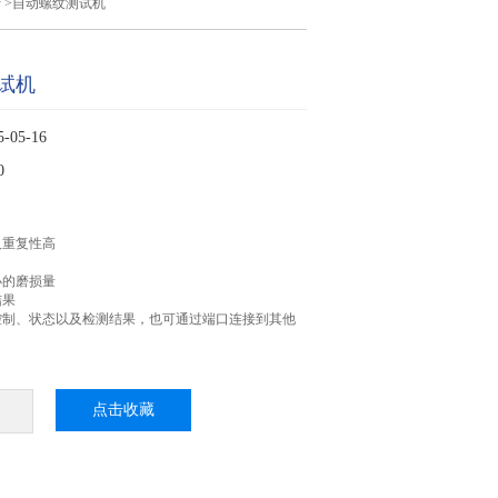
计
>自动螺纹测试机
试机
05-16
0
及重复性高
小的磨损量
结果
控制、状态以及检测结果，也可通过端口连接到其他
点击收藏