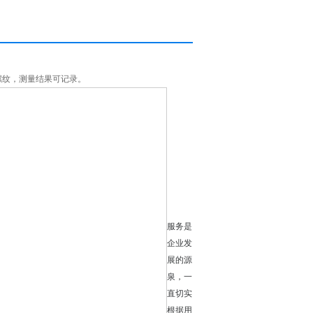
螺纹，测量结果可记录。
服务是
企业发
展的源
泉，一
直切实
根据用