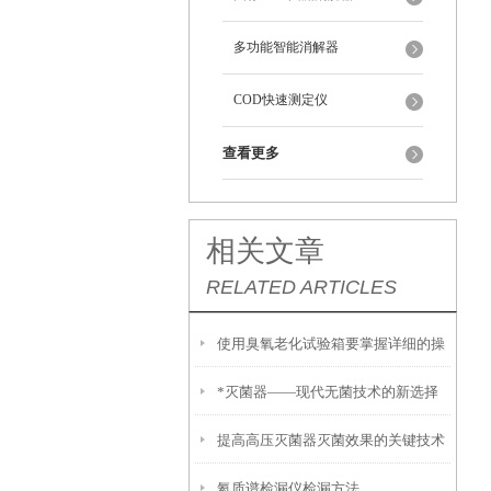
多功能智能消解器
COD快速测定仪
查看更多
相关文章
RELATED ARTICLES
使用臭氧老化试验箱要掌握详细的操
*灭菌器——现代无菌技术的新选择
作方法
提高高压灭菌器灭菌效果的关键技术
氦质谱检漏仪检漏方法
与优化方案