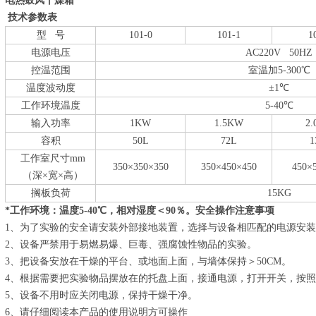
电热鼓风干燥箱
技术参数表
型 号
101-0
101-1
1
电源电压
AC220V 50HZ
控温范围
室温加5-300℃
温度波动度
±1℃
工作环境温度
5-40℃
输入功率
1KW
1.5KW
2
容积
50L
72L
1
工作室尺寸mm
350×350×350
350×450×450
450×
（深×宽×高）
搁板负荷
15KG
*工作环境：温度5-40℃，相对湿度＜90％
。
安全操作注意事项
1、为了实验的安全请安装外部接地装置，选择与设备相匹配的电源安
2、设备严禁用于易燃易爆、巨毒、强腐蚀性物品的实验。
3、把设备安放在干燥的平台、或地面上面，与墙体保持＞50CM。
4、根据需要把实验物品摆放在的托盘上面，接通电源，打开开关，按
5、设备不用时应关闭电源，保持干燥干净。
6、请仔细阅读本产品的使用说明方可操作