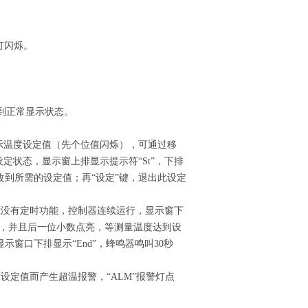
灯闪烁。
入到正常显示状态。
显示温度设定值（先个位值闪烁），可通过移
定状态，显示窗上排显示提示符“St”，下排
到所需的设定值；再“设定”键，退出此设定
示没有定时功能，控制器连续运行，显示窗下
间，并且后一位小数点亮，等测量温度达到设
窗口下排显示“End”，蜂鸣器鸣叫30秒
设定值而产生超温报警，“ALM”报警灯点