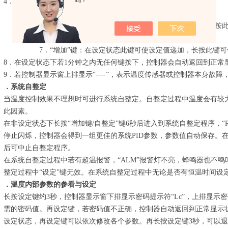
吗？
4．蜂鸣器鸣叫时可按任意键消音。
5．“移位”键：在设定状态此键可使设定值移位闪烁修改。
6．“减小/停止”键：在设定状态此键可使设定值递减，长
该键3秒可以使程序停止。
7．“增加”键：在设定状态此键可使设定值递加，长按此键
8．在设定状态下若1分钟之内无任何键按下，控制器会自动返回到正常
9．若控制器显示窗上排显示“----”，表示温度传感器或控制器本身故
．系统
自整定
当温度控制效果不理想时可进行系统自整定。自整定过程中温度会有较
此因素。
在非设定状态下长按“增加键/自整定”键6秒后进入到系统自整定程序，“R
停止闪烁，控制器会得到一组更佳的系统PID参数，参数值自动保存。在
后可中止自整定程序。
在系统自整定过程中若有超温报警，“ALM”报警灯不亮，蜂鸣器也不
整定过程中“设定”键无效。在系统自整定过程中无论是否有恒温时间设
．温度内部参数的参看与设定
长按设定键约3秒，控制器显示窗下排显示密码提示符“Lc”，上排显示
需的密码值。再设定键，若密码值不正确，控制器自动返回到正常显示
设定状态，再设定键可以依次修改各个参数。再长按设定键3秒，可以