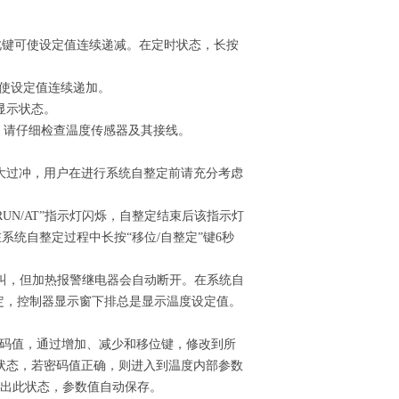
按此键可使设定值连续递减。在定时状态，长按
可使设定值连续递加。
显示状态。
障，请仔细检查温度传感器及其接线。
大过冲，用户在进行系统自整定前请充分考虑
UN/AT”指示灯闪烁，自整定结束后该指示灯
系统自整定过程中长按“移位/自整定”键6秒
鸣叫，但加热报警继电器会自动断开。在系统自
定，控制器显示窗下排总是显示温度设定值。
密码值，通过增加、减少和移位键，修改到所
状态，若密码值正确，则进入到温度内部参数
退出此状态，参数值自动保存。