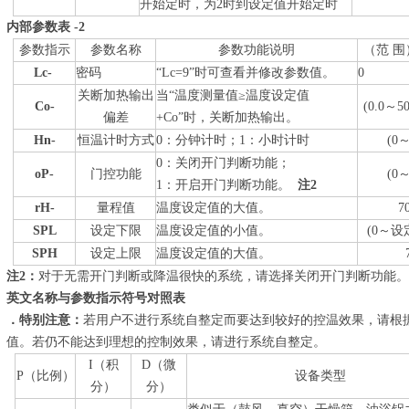
开始定时，为2时到设定值开始定时
内部参数表 -2
参数指示
参数名称
参数功能说明
（范 
Lc-
密码
“Lc=9”时可查看并修改参数值。
0
关断加热输出
当“温度测量值≥温度设定值
Co
-
(0.0～50
偏差
+Co”时，关断加热输出。
Hn-
恒温计时方式
0：分钟计时；1：小时计时
(0～
0：关闭开门判断功能；
oP-
门控功能
(0～
1：开启开门判断功能。
注2
rH-
量程值
温度设定值的大值。
7
SPL
设定下限
温度设定值的小值。
(0～设
SPH
设定上限
温度设定值的大值。
7
注2：
对于无需开门判断或降温很快的系统，请选择关闭开门判断功能。
英文名称与参数指示符号对照表
．特别注意：
若用户不进行系统自整定而要达到较好的控温效果，请根据
值。若仍不能达到理想的控制效果，请进行系统自整定。
I（积
D（微
P（比例）
设备类型
分）
分）