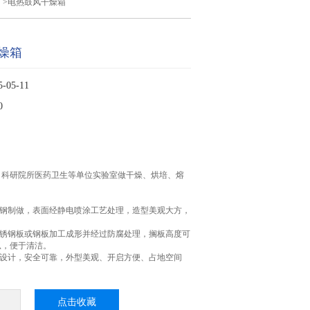
箱
>电热鼓风干燥箱
燥箱
05-11
0
、科研院所医药卫生等单位实验室做干燥、烘培、熔
。
轧钢制做，表面经静电喷涂工艺处理，造型美观大方，
不锈钢板或钢板加工成形并经过防腐处理，搁板高度可
弧，便于清洁。
》设计，安全可靠，外型美观、开启方便、占地空间
点击收藏