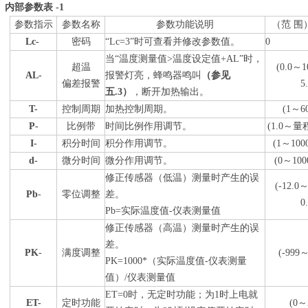
内部参数表 -1
参数指示
参数名称
参数功能说明
（范 围
Lc-
密码
“Lc=3”时可查看并修改参数值。
0
当“温度测量值>温度设定值+AL”时，
超温
(0.0～1
AL
-
报警灯亮，蜂鸣器鸣叫
（参见
偏差报警
5
五.3）
，断开加热输出。
T-
控制周期
加热控制周期。
(1～6
P-
比例带
时间比例作用调节。
(1.0～量程
I-
积分时间
积分作用调节。
(1～100
d-
微分时间
微分作用调节。
(0～100
修正传感器（低温）测量时产生的误
(-12.0
Pb
-
零位调整
差。
0
Pb=实际温度值-仪表测量值
修正传感器（高温）测量时产生的误
差。
PK
-
满度调整
(-999～
PK=1000*（实际温度值-仪表测量
值）/仪表测量值
ET=0时，无定时功能；为1时上电就
ET-
定时功能
(0～