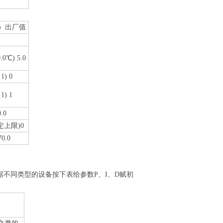
围）出厂值
.0℃) 5.0
1) 0
1) 1
0.0
定上限)0
0.0
不同类型的设备按下表给参数P、I、D赋初