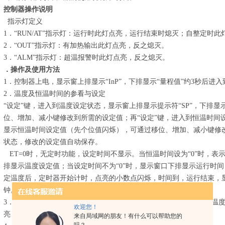
控制器操作说
明
指示灯定义
1．“RUN/AT”指示灯：运行时此灯点亮，运行结束时熄灭；自整定时此
2．“OUT”指示灯：有加热输出此灯点亮，反之熄灭。
3．“ALM”指示灯：超温报警时此灯点亮，反之熄灭。
．
操作及使用方法
1．控制器上电，显示窗上排显示“InP”，下排显示“量程值”约3秒后进
2．温度及恒温时间的参看与设定
“设定”键，进入到温度设定状态，显示窗上排显示提示符“SP”，下排
位、增加、减小键修改到所需的设定值；再“设定”键，进入到恒温时间设
显示恒温时间设定值（先个位值闪烁），可通过移位、增加、减小键修改
状态，修改的设定值自动保存。
ET=0时，无定时功能，设定时间不显示。当恒温时间设为“0”时，表
排显示温度设定值；当设定时间不为“0”时，显示窗口下排显示运行时
定温度后，定时器开始计时，点亮的小数点闪烁，时间到，运行结束，显示
钟。运行结束后，长按“移位/再运行”键3秒可重新启动运行。
3．超温报警时，蜂鸣器连续鸣叫，“ALM”报警灯点亮。若由于改变温度
欢迎您！
亮，但蜂鸣器不鸣叫。
来自局域网的朋友！有什么可以帮助您的