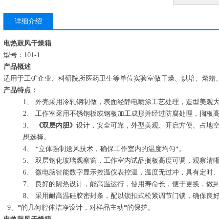
详细介绍
电热鼓风干燥箱
型号：101-1
产品概述
适用于工矿企业、科研院所医药卫生等单位实验室做干燥、烘培、熔蜡
产品特点：
1、 外壳采用冷轧钢制做，表面经静电喷涂工艺处理，造型美观
2、 工作室采用不锈钢板或钢板加工成形并经过防腐处理，搁板
3、
《双层内胆》
设计，安全可靠，外型美观、开启方便、占地
想选择。
4、 *立体强制送风技术，确保工作室内的温度均匀*。
5、 双层钢化玻璃观察窗，工作室内试品搁板高度可调，观察清
6、 微电脑智能数字显示控温仪表控温，温度无过冲，具有定时
7、 良好的隔热设计，能高温运行，使用寿命长，便于更换，做
8、 采用耐高温硅胶密封条，配以锁扣式松紧调节门锁，确保良
9、*的几何腔体洁净设计，对样品主动*的保护。