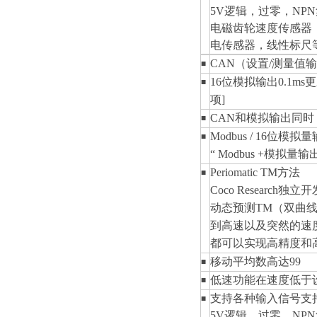
5V逻辑，过零，NP
电磁齿轮速度传感器
电传感器，线性标尺
CAN（设置/测量值输
■
16位模拟输出0.1ms更新
■
项]
CAN和模拟输出同时
■
Modbus / 16位模拟
■
“ Modbus +模拟
Periomatic
TM
方法
■
Coco Research独立
动态预测
TM
（双曲
到高速以及突然的速
都可以实现高精度和
移动平均数高达99
■
低速功能在速度低于
■
支持各种输入信号支
■
5V逻辑，过零，NP