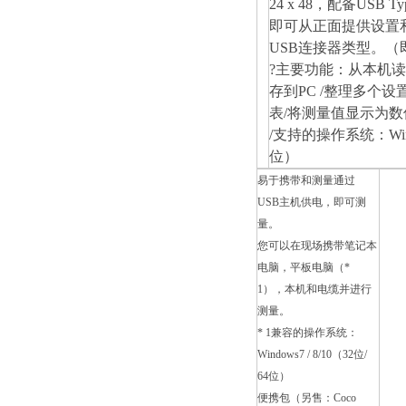
24 x 48，配备USB T
即可从正面提供设置
USB连接器类型。
（
?主要功能：从本机读
存到PC /整理多个
表/将测量值显示为数
/支持的操作系统：Window
位）
易于携带和测量通过
USB主机
供电
，即可测
量。
您可以在现场携带
笔记本
电脑，平板电脑（*
1），
本机和电缆并进行
测量。
* 1兼容的操作系统：
Windows7 / 8/10（32位/
64位）
便携包（另售：Coco