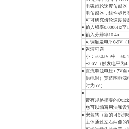
电磁齿轮速度传感器
电传感器，线性标尺
可可研究齿轮速度传
输入频率0.0006Hz至
■
输入分辨率10.4n
■
可调触发电平0-9V（
迟滞可选
■
小：±0.03V /中：±
±2.6V（触发电平为4
直流电源电压+ 7V至+
■
供电时
）
宽范围电源
时为5V）
■
带有规格摘要的
Quic
您可以编写用法和设
安装钩
（新的可拆卸
■
主体通过左右两侧的