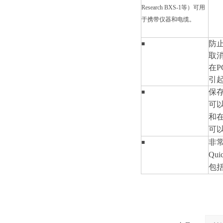
Research BXS-1等）可用
于携带仪器和电缆。
防
■
取
在
引
保
■
可
和
可
非常
■
Qui
包