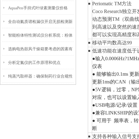
Periomatic
TM
方法
■
​AquaPen手持式叶绿素测量仪价格
Coco Research独立
动态预测
TM
（双曲
全自动氦质谱检漏仪开启无损检测新
到高速以及突然的速
都可以实现高精度和
智能粉体特性测试仪分析系统：粉体
篇章
移动平均数高达99
■
选购电热鼓风干燥箱要考虑的因素有
研究的得力助手
低速功能在速度低于
■
●输入0.0006Hz?1M
分析定氮仪的工作原理和优点
哪些
仪表
● 能够输出0.1ms 
纯蒸汽取样器：确保制药行业合规性
更新1ms的CAN（输
●5V逻辑，过零，NP
的关键工具
对应，也可以设置输
●USB电源/记录/设置
●兼容LINKSHIP的
● 可用于 频率表，
断
支持各种输入信号支
■