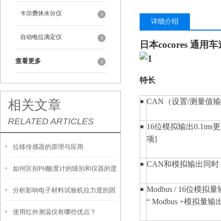
卡尔费休水分仪
详细介绍
自动电位滴定仪
日本cocores 通用
查看更多
特长
CAN（设置/测量值输
相关文章
■
RELATED ARTICLES
16位模拟输出0.1ms更新
■
项]
位移传感器的原理与应用
CAN和模拟输出同时
■
如何区别PH酸度计的级别和仪器的度
Modbus / 16位模拟
■
分析影响电子材料试验机拉力度的因
“ Modbus +模拟
使用红外测温仪有哪些优点？
素