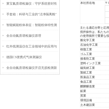
本社所在地
〒1
莱宝氦质谱检漏仪：守护系统密封性
手套箱：科研与工业的“洁净隔离舱“
的忠诚卫士
智能赋能粉体表征：智能粉体特性测
主たる適応分野と応
撹拌操作は、私たちの
全自动氦质谱检漏仪原理
の使用個所で重要な
试仪分析系统解析
般化学工業
石油化学工業
红外线测温仪在工业领域中的应用与
樹脂工業
ゴム工業
德国CS便携式气体测漏仪
优势
接着剤工業
塗料インク工業
全自动氦质谱检漏仪开启无损检测新
磁気材工業
製紙工業
医薬品工業
篇章
食品工業
醗酵醸造業
鉱業
窯業
環境設備
土木建設業