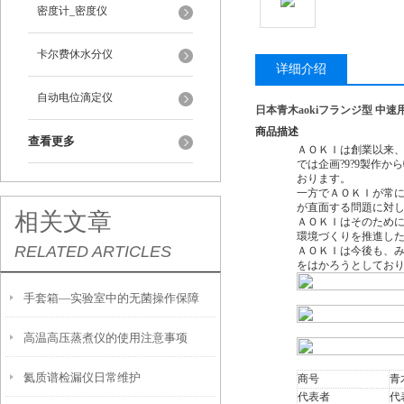
密度计_密度仪
卡尔费休水分仪
详细介绍
自动电位滴定仪
日本青木aokiフランジ型 中速
商品描述
查看更多
ＡＯＫＩは創業以来、
では企画?9?9製作
おります。
一方でＡＯＫＩが常
が直面する問題に対し
相关文章
ＡＯＫＩはそのために
環境づくりを推進し
RELATED ARTICLES
ＡＯＫＩは今後も、
をはかろうとしてお
手套箱—实验室中的无菌操作保障
高温高压蒸煮仪的使用注意事项
氦质谱检漏仪日常维护
商号
青
代表者
代