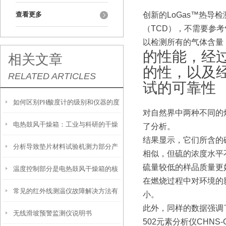
查看更多
创新的LoGas™热导检
（TCD），不需要参
以检测所有的气体含量
的性能，经
相关文章
的性，以及
RELATED ARTICLES
试的可靠性
如何区别PH酸度计的级别和仪器的度
对自然界中两种不同的
电热鼓风干燥箱：工业与科研的干燥
了分析。
结果显示，它们所含的
分析导致垫片材料试验机测力部分产
好帮手
相似，但硫的浓度水平
硫量较低的样品质量更
温度控制部分是电热鼓风干燥箱的核
生摩擦力的原因
在燃烧过程中对环境的
常见的红外线测温仪故障解决方法有
心部分
小。
此外，同样的数据强调了
无线滑坡预警监测仪说明书
哪些
502元素分析仪CHNS