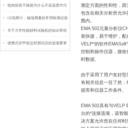
测定方面的性和性，因
电热鼓风干燥箱为什么不设温度均匀
包含在相关分析所允许
GF高斯计：磁场测量的常用检测仪器
度参数？
围内。
EMA 502元素分析仪C
关于力学性能材料试验机的知识带你
装快捷，易于维护，配
便携式非甲烷总烃测试仪的选项要掌
了解一下
VELP*的软件EMASof
控制和操作仪器，接收
握这些内容
时数据。
由于采用了用户友好型
有相关信息一目了然：
据库和仪器工作条件。
EMA 502具有与VELP 
台的*连接选项，该智
决方案允许您在任何时