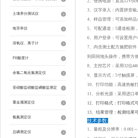
2、便携电源：直流
12V
供
3、汉字录入：内置拼音输
土壤养分测试仪
4、样品管理：可添加样品
电导率仪
5、可配通道：
5
通道检测
6、用户登录：可设置用户
溶氧仪、离子计
7、
内含测土配方施肥软件
到田间地头操作，携带方便
PH酸度计
8、
主控芯片：采用
32
位
A
余氯二氧化氯测定仪
9、显示方式：
5
寸触摸屏
10、打印功能：高速热敏
亚硝酸盐硝酸盐磷酸盐测定
11、分析光源：采用进口
重金属测定仪
12
、打印格式：打印格式
13
、结果管理：检测结果
氨氮测定仪
技术参数
:
1、量程及分辨率：0.001～9
总磷测定仪