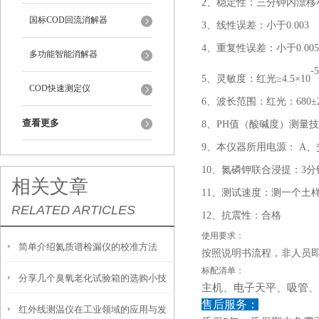
2、稳定性：三分钟内漂移小于
国标COD回流消解器
3、线性误差：小于0.003
4、重复性误差：小于0.005
多功能智能消解器
-5
5、灵敏度：红光≥4.5×10
COD快速测定仪
6、波长范围：红光：680±2
查看更多
8、PH值（酸碱度）测量技
9、本仪器所用电源： A、交
10、氮磷钾联合浸提：3
相关文章
11、测试速度：测一个土样
RELATED ARTICLES
12、抗震性：合格
使用要求：
简单介绍氦质谱检漏仪的校准方法
按照说明书流程，非人员
标配清单：
分享几个臭氧老化试验箱的选购小技
主机、电子天平、吸管、
售后服务：
红外线测温仪在工业领域的应用与发
巧