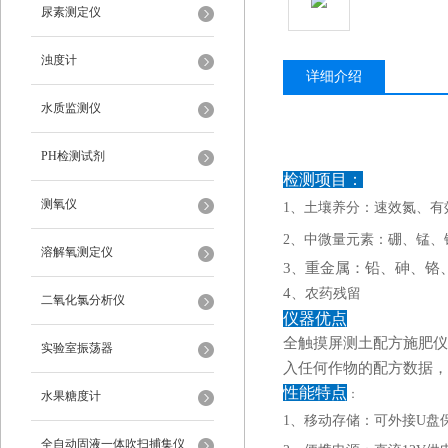
尿素测定仪
浊度计
详细介绍
水质监测仪
PH检测试剂
检测项目：
测氧仪
1、土壤养分：速效氮、有
2、中微量元素：硼、锰
溶解氧测定仪
3
重金属：铅、砷、铬
、
4
、农药残留
二氧化氯分析仪
仪器优点
全触摸屏测土配方施肥仪
实验室振荡器
入任何作物的配方数据，
性能特点
：
水果糖度计
1、移动存储：可外接
U
盘
全自动固液一体吹扫捕集仪