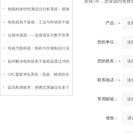
质保
5
年，质保期内免费
智能粉体特性测试仪分析系统：精准
展前景
电热鼓风干燥箱：工业与科研的干燥
测量与高效应用的融合
产品：
位移传感器——连接现实与数字世界
好帮手
您的单位：
纯蒸汽取样器：制药与生物制品行业
的桥梁
您的姓名：
如何解决电热鼓风干燥箱温度过冲的
中的关键质量控制工具
GPC凝胶净化系统：高效、精准的生
问题
联系电话：
提高检测效率：便携式测漏仪在多个
物分离新纪元
常用邮箱：
行业中的应用
省份：