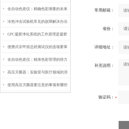
全自动色差仪：精确色彩测量的未来
常用邮箱：
冷热冲击试验机常见的故障解决办法
省份：
GPC凝胶净化系统的工作原理是凝胶
介绍
便携式非甲烷总烃测试仪的选项要掌
详细地址：
渗透色谱原理
全自动色差仪：精准色彩管理的得力
握这些内容
补充说明：
高压灭菌器：实验室与医疗领域的消
助手
使用高压灭菌器要注意的事项有哪些
毒卫士
验证码：