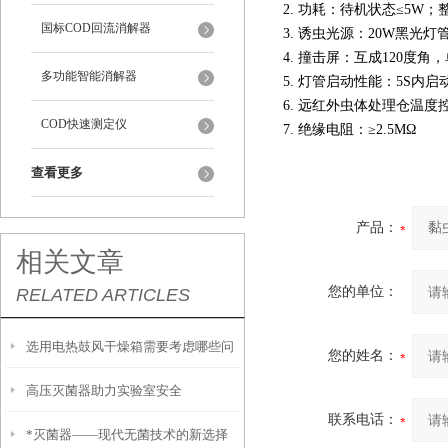
2. 功耗：待机状态≤5W；整
国标COD回流消解器
3. 诱虫光源：20W黑光灯
4. 撞击屏：互成120度角，
多功能智能消解器
5. 灯管启动性能：5S内启
6. 远红外虫体处理仓温度控
COD快速测定仪
7. 绝缘电阻：≥2.5MΩ
查看更多
产品：
相关文章
您的单位：
RELATED ARTICLES
选用电热鼓风干燥箱需要考虑哪些问
您的姓名：
高压灭菌器助力实验室安全
题
联系电话：
*灭菌器——现代无菌技术的新选择