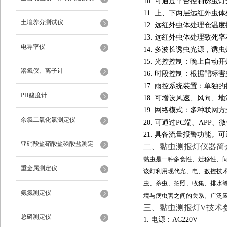
10. 可通过平台控制诱
11. 上、下两层远红外
土壤养分测试仪
12. 远红外虫体处理仓温
13. 远红外虫体处理致死
电导率仪
14. 多波长诱虫光源，诱
15. 光控控制：晚上自
溶氧仪、离子计
16. 时段控制：根据靶
17. 雨控系统装置：单
PH酸度计
18. 可增设风速、风向
19. 网络模式：多种联网方
余氯二氧化氯测定仪
20. 可通过PC端、AP
21. 具备流量报警功能
亚硝酸盐硝酸盐磷酸盐测定
二、黏虫测报灯仪器简
黏虫是一种多食性、迁移性、
重金属测定仪
该灯利用现代光、电、数控技
虫、杀虫、拍照、收集、排水
氨氮测定仪
境与病虫害之间的关系。广泛
三、黏虫测报灯V技术
总磷测定仪
1. 电源：AC220V