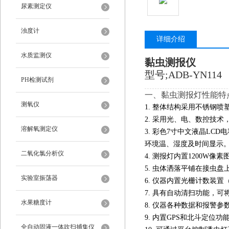
尿素测定仪
浊度计
详细介绍
水质监测仪
黏虫测报仪
型号;ADB-YN114
PH检测试剂
一、黏虫测报灯性能特
测氧仪
1. 整体结构采用不锈钢喷
2. 采用光、电、数控技术
溶解氧测定仪
3. 彩色7寸中文液晶LC
环境温、湿度及时间显示
二氧化氯分析仪
4. 测报灯内置1200W
5. 虫体洒落平铺在接虫
实验室振荡器
6. 仪器内置光栅计数装
7. 具有自动清扫功能，
水果糖度计
8. 仪器各种数据和报警
9. 内置GPS和北斗定位
全自动固液一体吹扫捕集仪