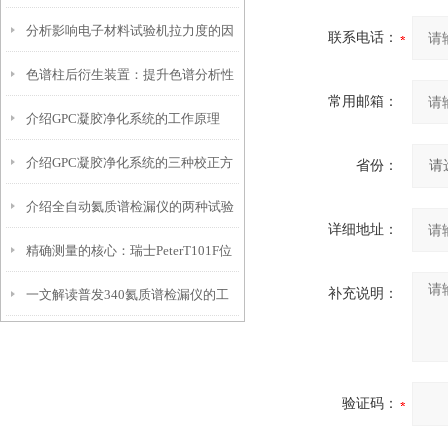
分析影响电子材料试验机拉力度的因
研究的得力助手
联系电话：
色谱柱后衍生装置：提升色谱分析性
素
常用邮箱：
介绍GPC凝胶净化系统的工作原理
能的关键技术
介绍GPC凝胶净化系统的三种校正方
省份：
介绍全自动氦质谱检漏仪的两种试验
法
详细地址：
精确测量的核心：瑞士PeterT101F位
方法
补充说明：
一文解读普发340氦质谱检漏仪的工
移传感器在工业自动化中的应用
作原理
验证码：