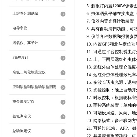
5. 测报灯内置1200W
土壤养分测试仪
6. 虫体洒落平铺在接虫
7. 仪器内置光栅计数装
电导率仪
8. 具有自动清扫功能，
9. 仪器各种数据和报警
溶氧仪、离子计
10. 内置GPS和北斗定
11. 可通过平台控制诱
PH酸度计
12. 上、下两层远红外
13. 远红外虫体处理仓温
余氯二氧化氯测定仪
14. 远红外虫体处理致死
15. 多波长诱虫光源，诱
亚硝酸盐硝酸盐磷酸盐测定
16. 光控控制：晚上自
17. 时段控制：根据靶
重金属测定仪
18. 雨控系统装置：单
19. 可增设风速、风向
氨氮测定仪
20. 网络模式：多种联网方
21. 可通过PC端、AP
总磷测定仪
22. 具备流量报警功能