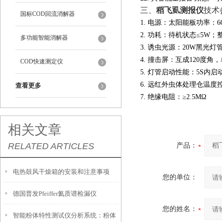
三、
稻飞虱测报仪
技术
国标COD回流消解器
1. 电源：太阳能板功率：60
2. 功耗：待机状态≤5W；整
多功能智能消解器
3. 诱虫光源：20W黑光灯
4. 撞击屏：互成120度角，
COD快速测定仪
5. 灯管启动性能：5S内启
6. 远红外虫体处理仓温度控
查看更多
7. 绝缘电阻：≥2.5MΩ
相关文章
RELATED ARTICLES
产品：
电热鼓风干燥箱的安装和注意事项
您的单位：
德国普发Pfeiffer氦质谱检漏仪
您的姓名：
智能粉体特性测试仪分析系统：粉体