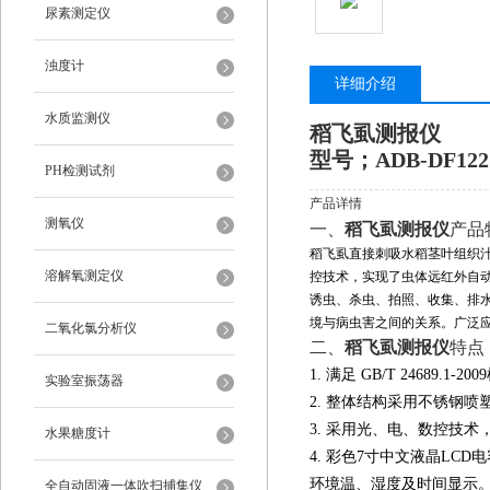
尿素测定仪
浊度计
详细介绍
水质监测仪
稻飞虱测报仪
型号；ADB-DF122
PH检测试剂
产品详情
测氧仪
一、
稻飞虱测报仪
产品
稻飞虱直接刺吸水稻茎叶组织
溶解氧测定仪
控技术，实现了虫体远红外自
诱虫、杀虫、拍照、收集、排
境与病虫害之间的关系。广泛
二氧化氯分析仪
二、
稻飞虱测报仪
特点
1. 满足 GB/T 24689.
实验室振荡器
2. 整体结构采用不锈钢喷
3. 采用光、电、数控技术
水果糖度计
4. 彩色7寸中文液晶LC
环境温、湿度及时间显示
全自动固液一体吹扫捕集仪