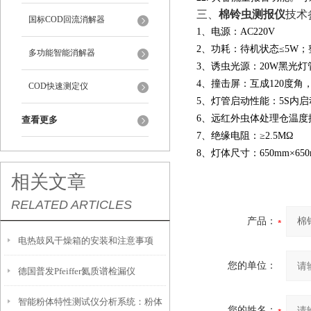
三、
棉铃虫测报仪
技术
国标COD回流消解器
1、电源：AC220V
2、功耗：待机状态≤5W；整
多功能智能消解器
3、诱虫光源：20W黑光灯
4、撞击屏：互成120度角，
COD快速测定仪
5、灯管启动性能：5S内启
6、远红外虫体处理仓温度控
查看更多
7、绝缘电阻：≥2.5MΩ
8、灯体尺寸：650mm×650
相关文章
RELATED ARTICLES
产品：
电热鼓风干燥箱的安装和注意事项
您的单位：
德国普发Pfeiffer氦质谱检漏仪
智能粉体特性测试仪分析系统：粉体
您的姓名：