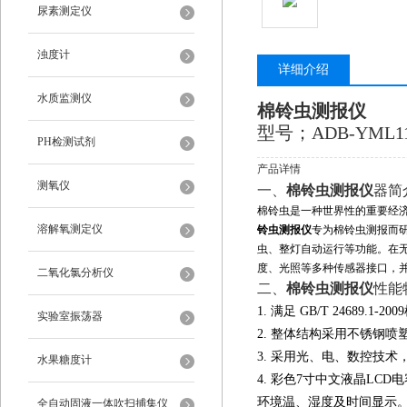
尿素测定仪
浊度计
详细介绍
水质监测仪
棉铃虫测报仪
型号；ADB
-YML1
PH检测试剂
产品详情
测氧仪
一、
棉铃虫测报仪
器简
棉铃虫是一种世界性的重要经
溶解氧测定仪
铃虫测报仪
专为棉铃虫测报而
虫、整灯自动运行等功能。在
度、光照等多种传感器接口，
二氧化氯分析仪
二、
棉铃虫测报仪
性能
1. 满足 GB/T 24689.
实验室振荡器
2. 整体结构采用不锈钢喷
3. 采用光、电、数控技术
水果糖度计
4. 彩色7寸中文液晶LC
环境温、湿度及时间显示
全自动固液一体吹扫捕集仪