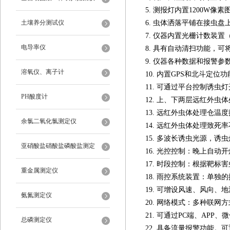
5. 测报灯内置1200W
土壤养分测试仪
6. 虫体洒落平铺在接虫
7. 仪器内置光栅计数装
电导率仪
8. 具有自动清扫功能，
9. 仪器各种数据和报警
溶氧仪、离子计
10. 内置GPS和北斗定
11. 可通过平台控制诱
PH酸度计
12. 上、下两层远红外
13. 远红外虫体处理仓温
余氯二氧化氯测定仪
14. 远红外虫体处理致死
15. 多波长诱虫光源，诱
亚硝酸盐硝酸盐磷酸盐测定
16. 光控控制：晚上自
17. 时段控制：根据靶
重金属测定仪
18. 雨控系统装置：单
19. 可增设风速、风向
氨氮测定仪
20. 网络模式：多种联网方
21. 可通过PC端、AP
总磷测定仪
22. 具备流量报警功能