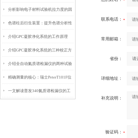
分析影响电子材料试验机拉力度的因
研究的得力助手
联系电话：
色谱柱后衍生装置：提升色谱分析性
素
介绍GPC凝胶净化系统的工作原理
能的关键技术
常用邮箱：
介绍GPC凝胶净化系统的三种校正方
省份：
介绍全自动氦质谱检漏仪的两种试验
法
精确测量的核心：瑞士PeterT101F位
方法
详细地址：
一文解读普发340氦质谱检漏仪的工
移传感器在工业自动化中的应用
补充说明：
作原理
验证码：