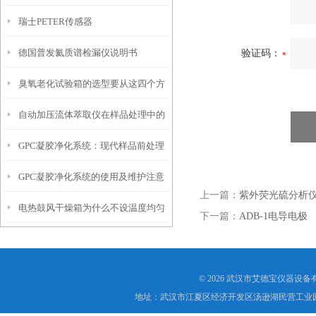
瑞士PETER传感器
心部分
德国普发氦质谱检漏仪说明书
验证码：
臭氧老化试验箱的选型要从这四个方
自动加压流体萃取仪在样品处理中的
面入手
GPC凝胶净化系统：现代样品前处理
应用
GPC凝胶净化系统的使用及维护注意
的核心技术
上一篇：
紫外荧光硫分析
电热鼓风干燥箱为什么不设温度均匀
事项
下一篇：
ADB-1电导电极
度参数？
© 2026 武汉市艾德宝仪器设
地址：武汉市江夏区经济开发区汤逊湖民营工业