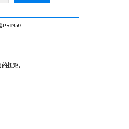
器
PS1950
高的扭矩。
。