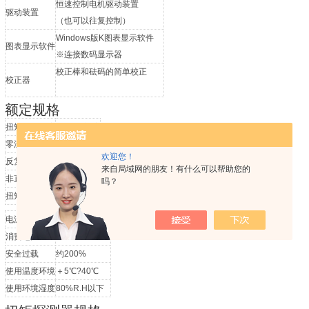
恒速控制电机驱动装置
驱动装置
（也可以往复控制）
Windows版K图表显示软件
图表显示软件
※连接数码显示器
校正棒和砝码的简单校正
校正器
额定规格
扭矩综合精度
±1%/全刻度
零漂
±0.5%
欢迎您！
反复精度
±0.5%
来自局域网的朋友！有什么可以帮助您的
非直线性
±0.5%
吗？
扭矩输出
DC±2V±0.1
电源电压
±DC15V±0.5V
消费电力
750mW
安全过载
约200%
使用温度环境
＋5℃?40℃
使用环境湿度
80%R.H以下