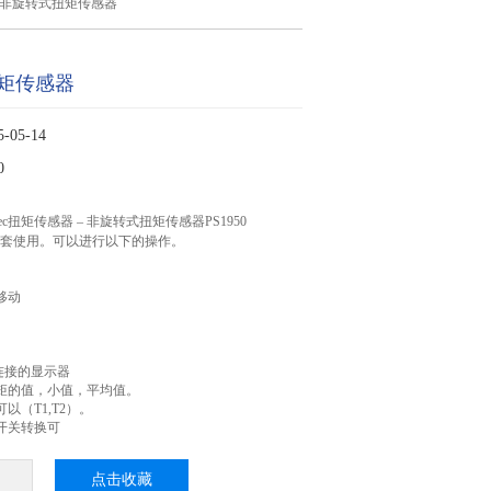
>非旋转式扭矩传感器
矩传感器
05-14
0
ec扭矩传感器 – 非旋转式扭矩传感器PS1950
配套使用。可以进行以下的操作。
移动
连接的显示器
矩的值，小值，平均值。
以（T1,T2）。
开关转换可
点击收藏