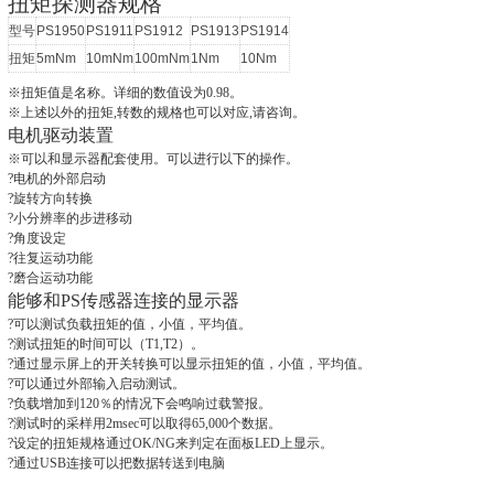
扭矩探测器规格
型号
PS1950
PS1911
PS1912
PS1913
PS1914
扭矩
5mNm
10mNm
100mNm
1Nm
10Nm
※扭矩值是名称。详细的数值设为0.98。
※上述以外的扭矩,转数的规格也可以对应,请咨询。
电机驱动装置
※可以和显示器配套使用。可以进行以下的操作。
?电机的外部启动
?旋转方向转换
?小分辨率的步进移动
?角度设定
?往复运动功能
?磨合运动功能
能够和PS传感器连接的显示器
?可以测试负载扭矩的值，小值，平均值。
?测试扭矩的时间可以（T1,T2）。
?通过显示屏上的开关转换可以显示扭矩的值，小值，平均值。
?可以通过外部输入启动测试。
?负载增加到120％的情况下会鸣响过载警报。
?测试时的采样用2msec可以取得65,000个数据。
?设定的扭矩规格通过OK/NG来判定在面板LED上显示。
?通过USB连接可以把数据转送到电脑