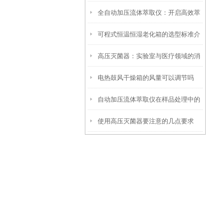
全自动加压流体萃取仪：开启高效萃
考虑以下因素
可程式恒温恒湿老化箱的选型标准介
取新时代
高压灭菌器：实验室与医疗领域的消
绍
电热鼓风干燥箱的风量可以调节吗
毒卫士
自动加压流体萃取仪在样品处理中的
使用高压灭菌器要注意的几点要求
应用