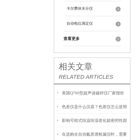
卡尔费休水分仪
自动电位滴定仪
查看更多
相关文章
RELATED ARTICLES
美国Q700型超声波破碎仪厂家报价
色差仪是什么仪器？色差仪怎么使用
影响可程式恒温恒湿老化箱密闭性因
在选购全自动氦质谱检漏仪时，需要
素有哪些