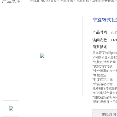
产品展示
您现在的位置:
首页
>
产品展示
>
日本京都
>
其他热分析仪器
非旋转式扭
产品时间：2025-
访问次数：118
简要描述：
日本普罗特科prot
※可以和显示器
?电机的外部启动
?旋转方向转换
?小分辨率的步进
?角度设定
?往复运动功能
?磨合运动功能
能够和PS传感器
?可以测试负载扭
?测试扭矩的时间可
?通过显示屏上的
在线咨询