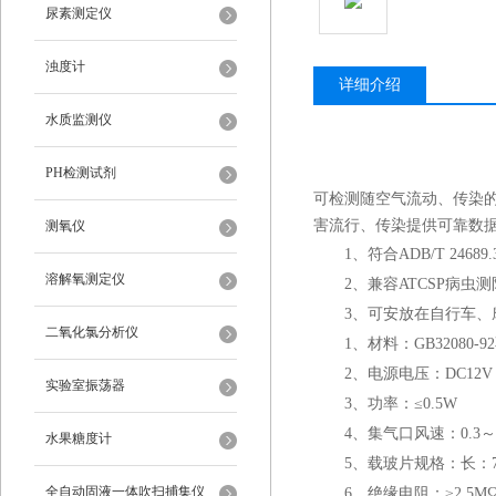
尿素测定仪
浊度计
详细介绍
水质监测仪
PH检测试剂
可检测随空气流动、传染
害流行、传染提供可靠数
测氧仪
1、符合ADB/T 24
溶解氧测定仪
2、兼容ATCSP病虫
3、可安放在自行车
二氧化氯分析仪
1、材料：GB32080-
2、电源电压：DC12V
实验室振荡器
3、功率：
≤
0.5W
4、集气口风速：0.3～5
水果糖度计
5、载玻片规格：长：76
全自动固液一体吹扫捕集仪
6、绝缘电阻：
≥
2.5M