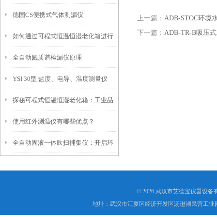
德国CS便携式气体测漏仪
上一篇：
ADB-STOC环
下一篇：
ADB-TR-B吸
如何通过可程式恒温恒湿老化箱进行
全自动氦质谱检漏仪原理
精确的环境测试
YSI 30型 盐度、电导、温度测量仪
探秘可程式恒温恒湿老化箱：工业品
使用红外测温仪有哪些优点？
质检测的幕后英雄
全自动固液一体吹扫捕集仪：开启环
境监测新篇章
© 2026 武汉市艾德宝仪器设
地址：武汉市江夏区经济开发区汤逊湖民营工业