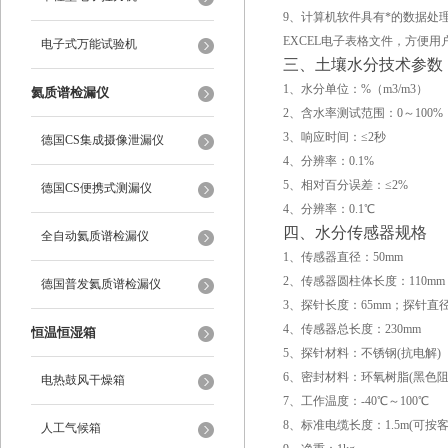
9、计算机软件具有*的数据
EXCEL电子表格文件，方便
电子式万能试验机
三、土壤水分技术参数
1、水分单位：%（m3/m3）
氦质谱检漏仪
2、含水率测试范围：0～100%
3、响应时间：≤2秒
德国CS集成摄像泄漏仪
4、分辨率：0.1%
5、相对百分误差：≤2%
德国CS便携式测漏仪
4、分辨率：0.1℃
四、水分传感器规格
全自动氦质谱检漏仪
1、传感器直径：50mm
2、传感器圆柱体长度：110mm
德国普发氦质谱检漏仪
3、探针长度：65mm；探针直
4、传感器总长度：230mm
恒温恒湿箱
5、探针材料：不锈钢(抗电解)
6、密封材料：环氧树脂(黑色阻
电热鼓风干燥箱
7、工作温度：-40℃～100℃
8、标准电缆长度：1.5m(可按
人工气候箱