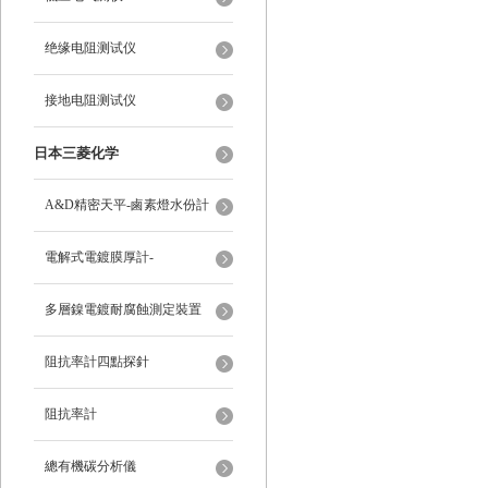
绝缘电阻测试仪
接地电阻测试仪
日本三菱化学
A&D精密天平-鹵素燈水份計
電解式電鍍膜厚計-
多層鎳電鍍耐腐蝕測定裝置
阻抗率計四點探針
阻抗率計
總有機碳分析儀