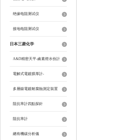
绝缘电阻测试仪
接地电阻测试仪
日本三菱化学
A&D精密天平-鹵素燈水份計
電解式電鍍膜厚計-
多層鎳電鍍耐腐蝕測定裝置
阻抗率計四點探針
阻抗率計
總有機碳分析儀