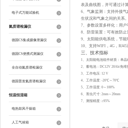
表及曲线图，并可通过计
6、气象监测：支持外接
电子式万能试验机
生状况和气象之间的关系
7、参数设置多样化：用户
氦质谱检漏仪
8、防雷装置：可有效防止
9、太阳能供电系统，节能
德国CS集成摄像泄漏仪
10、支持WIFI，4G，RJ
三、技术指标
德国CS便携式测漏仪
1、太阳能电池组件材质：单晶
2、蓄电池：DC12V 20Ah/免维
全自动氦质谱检漏仪
3、工作电压: 12 V
4、工作温度: -20℃～70℃
德国普发氦质谱检漏仪
5、工作湿度: 0～100%
6、害虫尺寸: 2mm～20mm
恒温恒湿箱
7、测报精度: ≥95%
电热鼓风干燥箱
人工气候箱