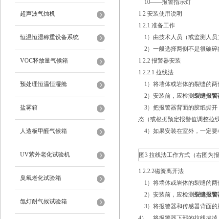
10――报警指示灯
超声波气蚀机
1.2 安装使用说明
1.2.1 准备工作
恒温恒湿称重设备系统
1）由技术人员（或监测人员
2）一般选择两侧不是很破碎
VOC释放量气候箱
1.2.2 报警器安装
1.2.2.1 拉线法
预处理恒温恒湿舱
1）将墙体或岩体的裂缝的两
2）安装前，应检测
裂缝报警
盐雾箱
3）把报警器背面的胶纸撕开
态（或根据预定报警值调整拉
人造板甲醛气候箱
4）如果安装在室外，一定要
UV紫外老化试验机
图3 拉线法工作方式（右图为
1.2.2.2磁簧离开法
臭氧老化试验箱
1）将墙体或岩体的裂缝的两
2）安装前，应检测
裂缝报警
氙灯耐气候试验箱
3）将报警器和传感器背面的
4）。将报警器下部的拉线拔