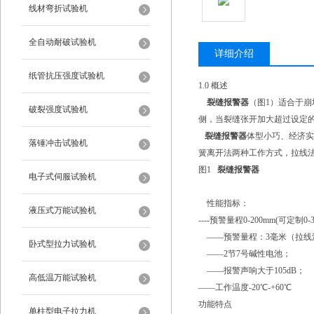
线材弯折试验机
全自动耐破试验机
详细介绍
纸管抗压强度试验机
1.0 概述
裂缝报警器
（图1）适合于
破裂强度试验机
侧，当裂缝张开加大超过设定
裂缝报警器
体型小巧、经济实
落锤冲击试验机
簧离开法两种工作方式，拉线
图1
裂缝报警器
电子式伺服试验机
性能指标：
液压式万能试验机
----预警量程0-200mm(可定
——预警量程：3毫米（拉线法
卧式型拉力试验机
——2节7号碱性电池；
——报警声响大于105dB；
高低温万能试验机
——工作温度-20℃-+60℃
功能特点
单柱型电子拉力机