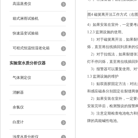
高温蒸煮仪
图4 磁簧离开法工作方式（右
箱式淋雨试验机
4）如果安装在室外，一定要
1.2.3 监测设施的使用。
快速温变试验箱
1）对于磁簧离开法，如果裂
烁，直至将拉线插回到原来的
可程式恒温恒湿老化箱
2）对于拉线法，如果裂缝张
灯不停闪烁，直至将拉线插回
实验室水质分析仪器
3）报警器可以重复使用。对
1.3 监测设施的维护
气体测定仪
1）贴双面胶固定方法：对比
和感应磁条分别固定在裂缝两
消解器
2）如果安装在室外，一定要
安装完毕后，检测预设的报警
余氯仪
3）注意定期检查电池电力和报警性
牌的高能碱性电池。
白度计
浊度水质分析仪