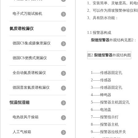
1、安装简单、灵敏度高。耗电
2、可以作为滑坡预警伸缩仪和
电子式万能试验机
3、具有防水功能：
氦质谱检漏仪
1.1 报警器构成
裂缝报警器
外观结构见图2：
德国CS集成摄像泄漏仪
图2
裂缝报警器
外观结构图
德国CS便携式测漏仪
全自动氦质谱检漏仪
1――传感器固定孔
2――传感器
德国普发氦质谱检漏仪
3――传感器固定孔
4――蜂鸣器
恒温恒湿箱
5――报警器主机固定孔
6――电池盖
电热鼓风干燥箱
7――报警指示灯
8――报警器主机
人工气候箱
9――报警器拉线开关