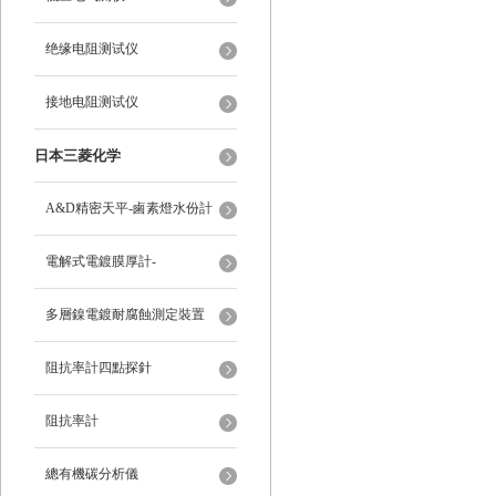
绝缘电阻测试仪
接地电阻测试仪
日本三菱化学
A&D精密天平-鹵素燈水份計
電解式電鍍膜厚計-
多層鎳電鍍耐腐蝕測定裝置
阻抗率計四點探針
阻抗率計
總有機碳分析儀