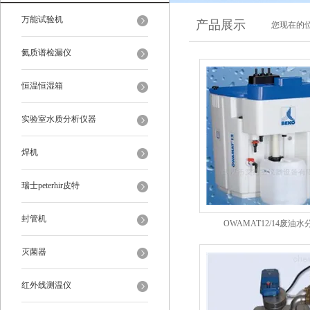
万能试验机
产品展示
您现在的位
氦质谱检漏仪
恒温恒湿箱
实验室水质分析仪器
焊机
瑞士peterhir皮特
封管机
OWAMAT12/14废油
灭菌器
红外线测温仪